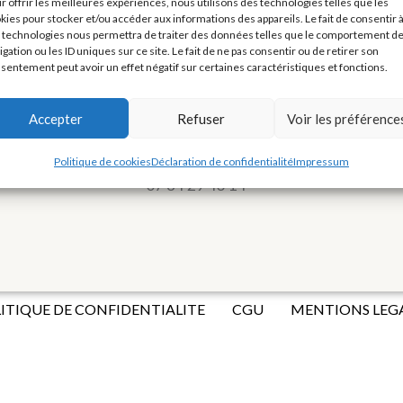
r offrir les meilleures expériences, nous utilisons des technologies telles que les
kies pour stocker et/ou accéder aux informations des appareils. Le fait de consentir 
 technologies nous permettra de traiter des données telles que le comportement d
igation ou les ID uniques sur ce site. Le fait de ne pas consentir ou de retirer son
CONTACT
sentement peut avoir un effet négatif sur certaines caractéristiques et fonctions.
IDL CENTER SAINT GENIS LAVAL
16 Av. Gadagne
Accepter
Refuser
Voir les préférence
69230 Saint Genis Laval
04 87 78 39 97
Politique de cookies
Déclaration de confidentialité
Impressum
07 84 29 43 14
ITIQUE DE CONFIDENTIALITE
CGU
MENTIONS LEG