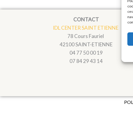
Pou
coo
ces
nav
CONTACT
con
IDL CENTER SAINT ETIENNE
78 Cours Fauriel
42100 SAINT-ETIENNE
04 77 50 00 19
07 84 29 43 14
POL