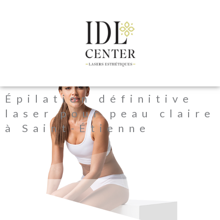
Aller
au
contenu
Épilation définitive
laser pour peau claire
à Saint-Étienne