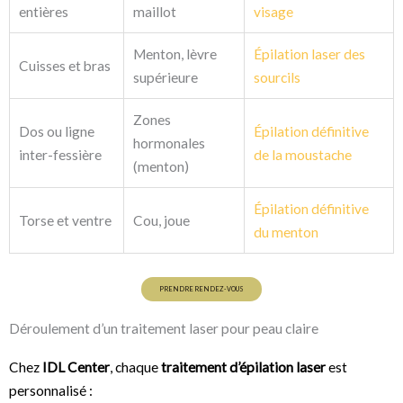
entières
maillot
visage
Menton, lèvre
Épilation laser des
Cuisses et bras
supérieure
sourcils
Zones
Dos ou ligne
Épilation définitive
hormonales
inter-fessière
de la moustache
(menton)
Épilation définitive
Torse et ventre
Cou, joue
du menton
PRENDRE RENDEZ-VOUS
Déroulement d’un traitement laser pour peau claire
Chez
IDL Center
, chaque
traitement d’épilation laser
est
personnalisé :