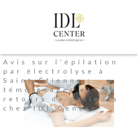
Aller
au
contenu
Avis sur l’épilation
par électrolyse à
Saint-Étienne :
témoignages et
retours de patients
chez IDL Center